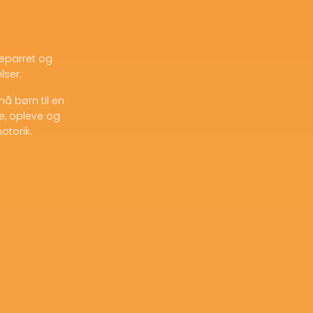
eparret og
lser.
må børn til en
se, opleve og
otorik.