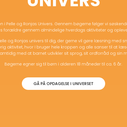
UNIVERS
 i Pelle og Ronjas Univers. Gennem bøgerne følger vi søskend
s forældre gennem almindelige hverdags aktiviteter og opleve
Pelle og Ronjas univers til dig, der gerne vil gøre læsning med s
rig aktivitet, hvor I bruger hele kroppen og alle sanser til at læ
Samtidig med at barnet udvikler sit sprog, sit ordforråd og sin m
Bøgerne egner sig til børn i alderen 18 måneder til ca. 6 år.
GÅ PÅ OPDAGELSE I UNIVERSET