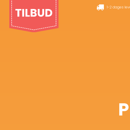
1-2 dages lev
P