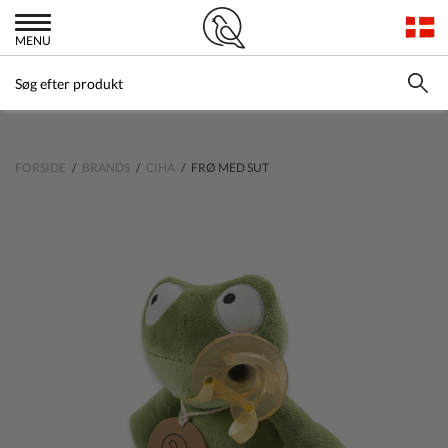
MENU
FORSIDE
/
BRANDS
/
CIHA
/ FRØ MED SUT