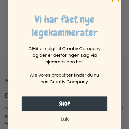
halsen en ægte babysut i naturgummi som den også kan få i
munden.
Vi har fået nye
legekammerater
Køb hos Creativ Company
CIHA er solgt til Creativ Company
og der er derfor ingen salg via
hjemmesiden her.
Alle vores produkter finder du nu
INFORMATION
hos Creativ Company.
En tryg og velkendt ven
SHOP
Frø med sut er en blød stofbamse, der er udviklet til at støtte børn i
suttestop på en tryg og genkendelig måde. Frø kendes fra bogen
Luk
Pelle & Ronja – Frø og sutterne
og fungerer som en bro mellem