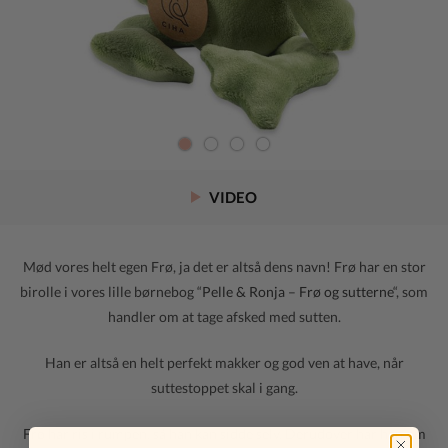
VIDEO
Mød vores helt egen Frø, ja det er altså dens navn! Frø har en stor
birolle i vores lille børnebog “
Pelle & Ronja – Frø og sutterne
“, som
handler om at tage afsked med sutten.
Han er altså en helt perfekt makker og god ven at have, når
suttestoppet skal i gang.
Frø har ris i rumpen, så han kan sidde selv. Derudover har han om