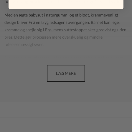
fortælling og virkelighed, når barnet selv skal sige farvel til sutten.
Med en ægte babysut i naturgummi og et blødt, krammevenligt
design bliver Frø en tryg ledsager i overgangen. Barnet kan lege,
kramme og spejle sig i Frø, mens suttestoppet sker gradvist og uden
pres. Dette gør processen mere overskuelig og mindre
følelsesmæssigt svær.
Frø med sut er velegnet til både små og større børn og kan bruges
sammen med højtlæsning, dialog og gentagelse. Bamsen
understøtter barnets følelsesmæssige udvikling og hjælper barnet
LÆS MERE
med at håndtere forandring og afsked på en nænsom måde.
Med Frø med sut bliver suttestop en proces, barnet ikke står alene
med – men en oplevelse, der deles med en tryg og velkendt ven.
SPECIFIKATIONER