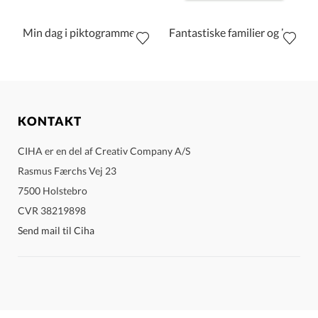
Min dag i piktogrammer
Fantastiske familier og hvordan man laver babyer
KONTAKT
CIHA er en del af Creativ Company A/S
Rasmus Færchs Vej 23
7500 Holstebro
CVR 38219898
Send mail til Ciha