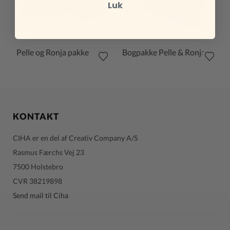
Luk
Pelle og Ronja pakke
Bogpakke Pelle & Ronja 4+
KONTAKT
CIHA er en del af Creativ Company A/S
Rasmus Færchs Vej 23
7500 Holstebro
CVR 38219898
Send mail til Ciha