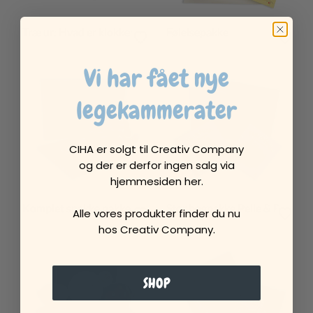
Træ ur: Hvad er klokken?
Følelsepakke
Vi har fået nye
legekammerater
CIHA er solgt til Creativ Company
og der er derfor ingen salg via
hjemmesiden her.
Komplet snakke pakke
Stor bogpakke Pelle & Ronja
Alle vores produkter finder du nu
hos Creativ Company.
SHOP