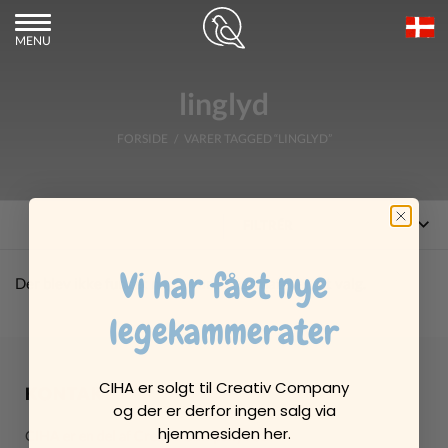
MENU
linglyd
FORSIDE
/ VARER TAGGED “LINGLYD”
FILTRÉR
Vi har fået nye
Der blev ikke fundet nogle varer, der matcher dit valg.
legekammerater
CIHA er solgt til Creativ Company
KONTAKT
og der er derfor ingen salg via
hjemmesiden her.
CIHA er en del af Creativ Company A/S