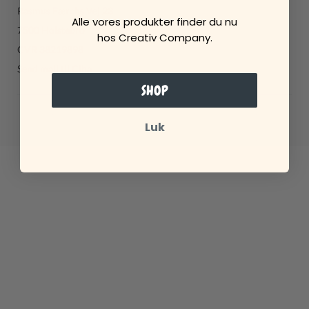
Rasmus Færchs Vej 23
Alle vores produkter finder du nu
7500 Holstebro
hos Creativ Company.
CVR 38219898
Send mail til Ciha
SHOP
Luk