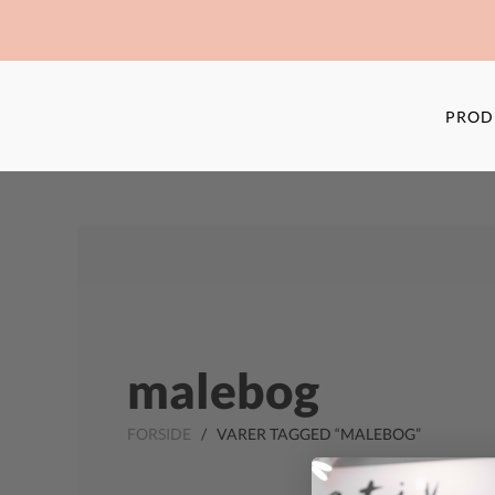
PROD
malebog
FORSIDE
/ VARER TAGGED “MALEBOG”