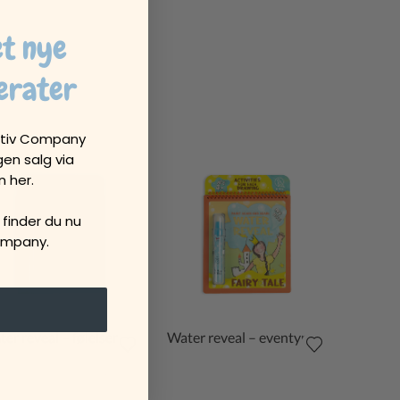
et nye
erater
eativ Company
gen salg via
 her.
 finder du nu
ompany.
er reveal – følelser
Water reveal – eventyr