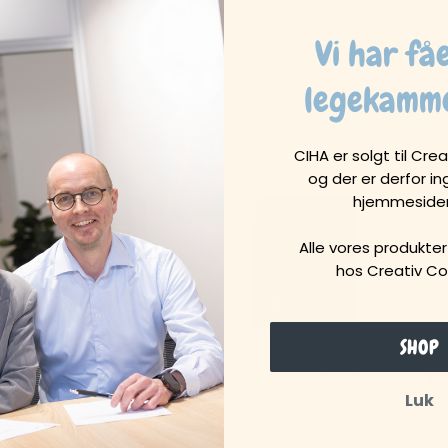
Vi har få
legekamm
CIHA er solgt til Cr
og der er derfor in
hjemmesiden
Alle vores produkter
hos Creativ C
SHOP
Water reveal – dyr
Water reveal – insekter
Wat
Luk