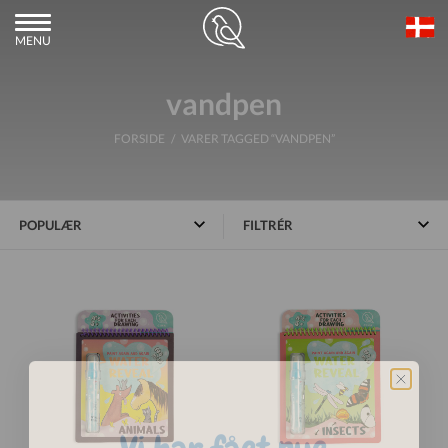
MENU
vandpen
FORSIDE
/ VARER TAGGED “VANDPEN”
FILTRÉR
Vi har fået nye