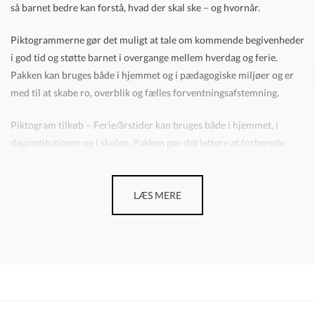
så barnet bedre kan forstå, hvad der skal ske – og hvornår.
Piktogrammerne gør det muligt at tale om kommende begivenheder
i god tid og støtte barnet i overgange mellem hverdag og ferie.
Pakken kan bruges både i hjemmet og i pædagogiske miljøer og er
med til at skabe ro, overblik og fælles forventningsafstemning.
Piktogram tilkøb – Ferie/årstider kan bruges både i hjemmet, i
daginstitutioner og i skolen. Pakken gør det lettere at forberede
barnet på skift, tale om kommende begivenheder og støtte barnets
selvstændighed gennem visuel struktur.
LÆS MERE
Piktogrammer er et effektivt redskab til at understøtte
kommunikation, forventningsafstemning og overskuelighed i
hverdagen. Med denne tilkøbspakke bliver årets begivenheder
tydelige, genkendelige og nemmere at håndtere for barnet.