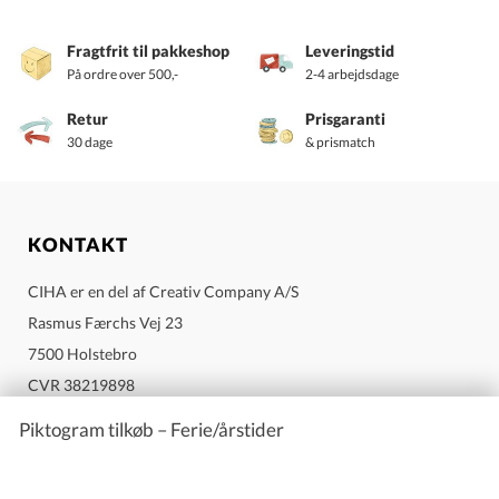
SPECIFIKATIONER
Fragtfrit til pakkeshop
Leveringstid
På ordre over 500,-
2-4 arbejdsdage
SKU
890045
Retur
Prisgaranti
Alder
Alle aldre
30 dage
& prismatch
Antal kort
30
Mål kort
8 x 8 cm
KONTAKT
Hvad barnet lærer og opnår med Ferie og
CIHA er en del af Creativ Company A/S
årstider piktogrammer:
Rasmus Færchs Vej 23
Får visuelt overblik over årstider, højtider og ferie
7500 Holstebro
Forstår sammenhængen mellem tid, begivenheder og
CVR 38219898
rutiner
Send mail til Ciha
Piktogram tilkøb – Ferie/årstider
Oplever øget tryghed ved ændringer i hverdagen
Styrker forståelsen af årets gang