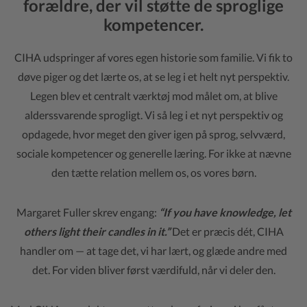
forældre, der vil støtte de sproglige
kompetencer
.
CIHA udspringer af vores egen historie som familie. Vi fik to
døve piger og det lærte os, at se leg i et helt nyt perspektiv.
Legen blev et centralt værktøj mod målet om, at blive
alderssvarende sprogligt. Vi så leg i et nyt perspektiv og
opdagede, hvor meget den giver igen på sprog, selvværd,
sociale kompetencer og generelle læring. For ikke at nævne
den tætte relation mellem os, os vores børn.
Margaret Fuller skrev engang:
“If you have knowledge, let
others light their candles in it.”
Det er præcis dét, CIHA
handler om — at tage det, vi har lært, og glæde andre med
det. For viden bliver først værdifuld, når vi deler den.