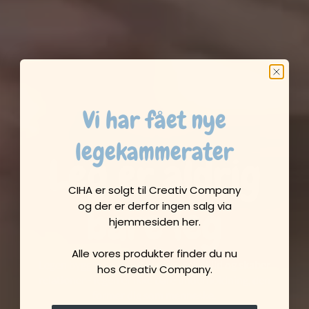
Vi har fået nye
legekammerater
Leg er aldrig
CIHA er solgt til Creativ Company
og der er derfor ingen salg via
bare leg
hjemmesiden her.
Alle vores produkter finder du nu
Legen bygger kommunikation, selvtillid og skaber
hos Creativ Company.
relationer - legen er ikke bare underholdning, den
former dig som menneske.