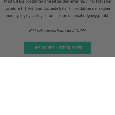
Med CIHAs produkter omsættes den erfaring, vi har fået som
forældre til hørehandicappede børn, til produkter der skaber
mening, leg og læring — for alle børn, uanset udgangspunkt.
Rikke Amdisen, Founder af CIHA
LÆS VORES HISTORIE HER