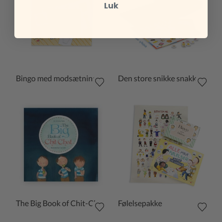
Luk
Bingo med modsætninger
Den store snikke snakke pakke
The Big Book of Chit-Chat
Følelsepakke