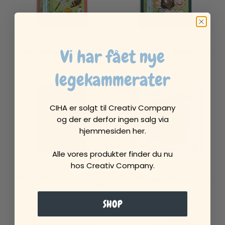
Vi har fået nye
Water reveal – insekter
Water reveal – følelser
legekammerater
CIHA er solgt til Creativ Company
og der er derfor ingen salg via
hjemmesiden her.
Alle vores produkter finder du nu
hos Creativ Company.
Water reveal – eventyr
Oprydningsfesten
SHOP