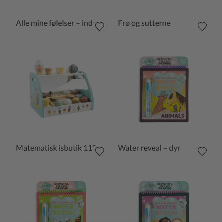
Alle mine følelser – indeni og udenpå
Frø og sutterne
Matematisk isbutik 113 dele
Water reveal – dyr