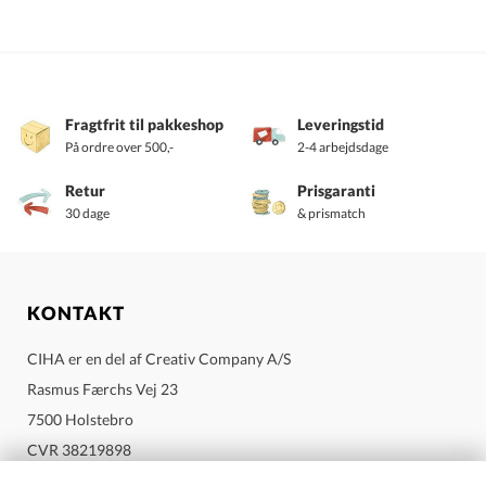
udtryk er valgt for at gøre piktogrammerne mere tiltalende og sjove
for børn og dermed øge barnets motivation for at bruge dem.
Fragtfrit til pakkeshop
Leveringstid
På ordre over 500,-
2-4 arbejdsdage
Retur
Prisgaranti
30 dage
& prismatch
KONTAKT
CIHA er en del af Creativ Company A/S
Rasmus Færchs Vej 23
7500 Holstebro
Tilkøbspakke daginstitution + årstider/højtider
CVR 38219898
oversigt:
Send mail til Ciha