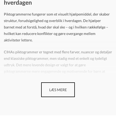
hverdagen
Luk
Piktogrammerne fungerer som et visuelt hjælpemiddel, der skaber
struktur, forudsigelighed og overblik i hverdagen. De hjælper
barnet med at forstå, hvad der skal ske – og i hvilken rækkefølge –
hvilket kan reducere konflikter og gøre overgange mellem
aktiviteter lettere.
CIHAs piktogrammer er tegnet med flere farver, nuancer og detaljer
end klassiske piktogrammer, men stadig med et enkelt og tydeligt
udtryk. Det mere levende design er valgt for at gøre
piktogrammerne mere engagerende og motiverende for børn at
bruge.
Pakken er velegnet til brug i både vuggestue, børnehave og hjem og
LÆS MERE
kan tilpasses det enkelte barns behov.
Min dag i piktogrammer med 112 kort
er tegnet med flere farver,
nuancer og detaljer end piktogrammer normalt er samtidig med, at
de er forsøgt illustrerede så enkle som muligt. Dette mere levende