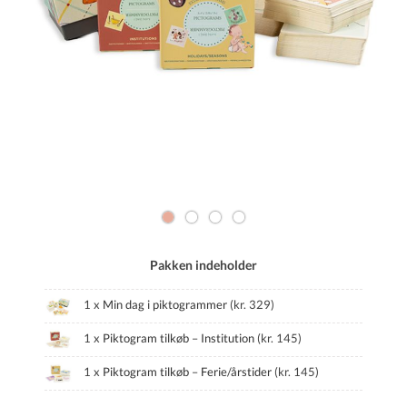
Pakken indeholder
1 x
Min dag i piktogrammer
(
kr.
329
)
1 x
Piktogram tilkøb – Institution
(
kr.
145
)
1 x
Piktogram tilkøb – Ferie/årstider
(
kr.
145
)