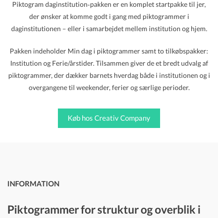
Piktogram daginstitution‑pakken er en komplet startpakke til jer,
der ønsker at komme godt i gang med piktogrammer i
daginstitutionen – eller i samarbejdet mellem institution og hjem.
Vi har fået nye
Pakken indeholder Min dag i piktogrammer samt to tilkøbspakker:
Institution og Ferie/årstider. Tilsammen giver de et bredt udvalg af
legekammerater
piktogrammer, der dækker barnets hverdag både i institutionen og i
overgangene til weekender, ferier og særlige perioder.
CIHA er solgt til Creativ Company
og der er derfor ingen salg via
Køb hos Creativ Company
hjemmesiden her.
Alle vores produkter finder du nu
hos Creativ Company.
INFORMATION
SHOP
Piktogrammer for struktur og overblik i