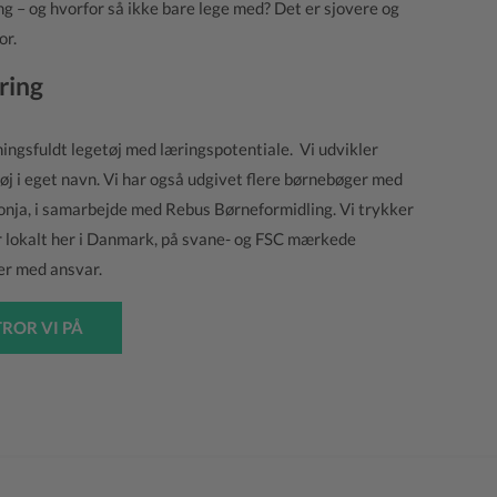
ing – og hvorfor så ikke bare lege med? Det er sjovere og
or.
ring
ngsfuldt legetøj med læringspotentiale. Vi udvikler
tøj i eget navn. Vi har også udgivet flere børnebøger med
onja, i samarbejde med Rebus Børneformidling. Vi trykker
r lokalt her i Danmark, på svane- og FSC mærkede
rer med ansvar.
TROR VI PÅ