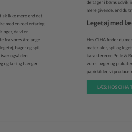
deltager i børns udvikl
mere givende, end du tr
tisk ikke mere end det.
Legetøj med læ
dre med en reel erfaring
inger, da vi er
ste fra vores årelange
Hos CIHA finder du meni
getøj, bøger og spil,
materialer, spil og lege
n især også den
karaktererne Pelle & R
 leg og læring hænger
vores bøger og plakate
papirkilder, vi produce
LÆS: HOS CIHA 