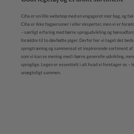
Ciha er en lille webshop med en engageret mor bag, og fak
Ciha er ikke fagpersoner i eller eksperter, men vi er foræl
– særligt erfaring med børns sprogudvikling og høreudfordr
forældre til to døvfødte piger. Derfor har vi taget det bed
sprogtræning og sammensat et inspirerende sortiment af le
som vi kan se mening med i børns generelle udvikling, me
sproglige. Legen er essentielt i alt hvad vi foretager os –
unægteligt sammen.