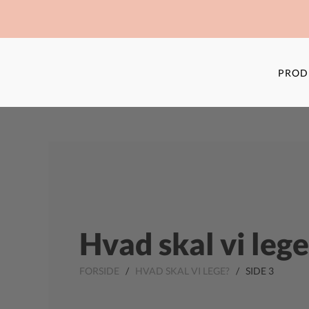
PROD
Hvad skal vi lege
FORSIDE
/
HVAD SKAL VI LEGE?
/ SIDE 3