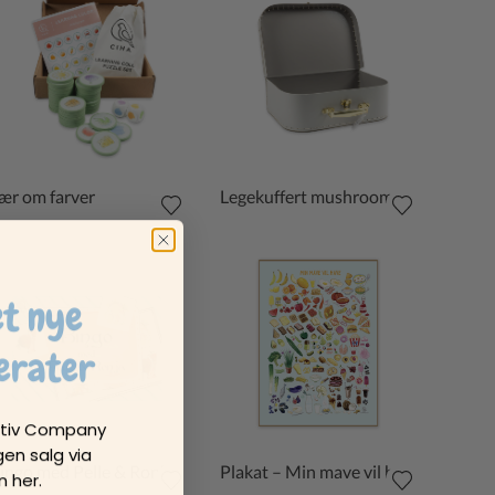
ær om farver
Legekuffert mushroom
et nye
erater
eativ Company
gen salg via
ingo med Pelle & Ronja
Plakat – Min mave vil have
 her.