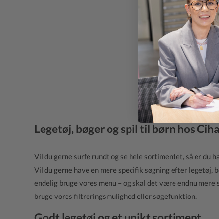
Legetøj, bøger og spil til børn hos Cih
Vil du gerne surfe rundt og se hele sortimentet, så er du h
Vil du gerne have en mere specifik søgning efter legetøj, bø
endelig bruge vores menu – og skal det være endnu mere sp
bruge vores filtreringsmulighed eller søgefunktion.
Godt legetøj og et unikt sortiment