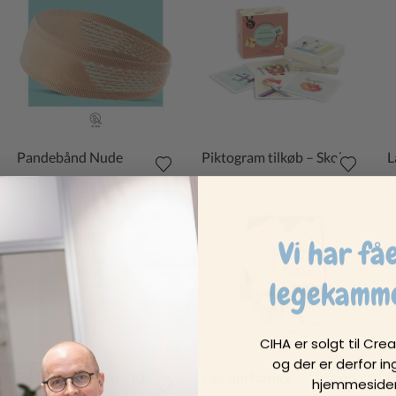
Pandebånd Nude
Piktogram tilkøb – Skole
L
Vi har få
legekamm
CIHA er solgt til Cr
og der er derfor in
Piktogram tilkøb – Klokken
Lær om former
B
hjemmesiden