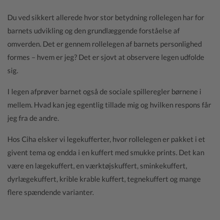
Du ved sikkert allerede hvor stor betydning rollelegen har for
barnets udvikling og den grundlæggende forståelse af
omverden. Det er gennem rollelegen af barnets personlighed
formes – hvem er jeg? Det er sjovt at observere legen udfolde
sig.
I legen afprøver barnet også de sociale spilleregler børnene i
mellem. Hvad kan jeg egentlig tillade mig og hvilken respons får
jeg fra de andre.
Hos Ciha elsker vi legekufferter, hvor rollelegen er pakket i et
givent tema og endda i en kuffert med smukke prints. Det kan
være en lægekuffert, en værktøjskuffert, sminkekuffert,
dyrlægekuffert, krible krable kuffert, tegnekuffert og mange
flere spændende varianter.