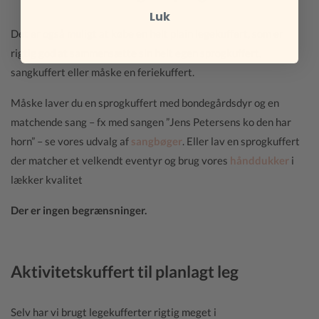
Luk
Det er også muligt at købe en helt plain legekuffert, som er
rigtig god at sammensætte sin helt egen sprogkuffert,
sangkuffert eller måske en feriekuffert.
Måske laver du en sprogkuffert med bondegårdsdyr og en
matchende sang – fx med sangen ”Jens Petersens ko den har
horn” – se vores udvalg af
sangbøger
. Eller lav en sprogkuffert
der matcher et velkendt eventyr og brug vores
hånddukker
i
lækker kvalitet
Der er ingen begrænsninger.
Aktivitetskuffert til planlagt leg
Selv har vi brugt legekufferter rigtig meget i