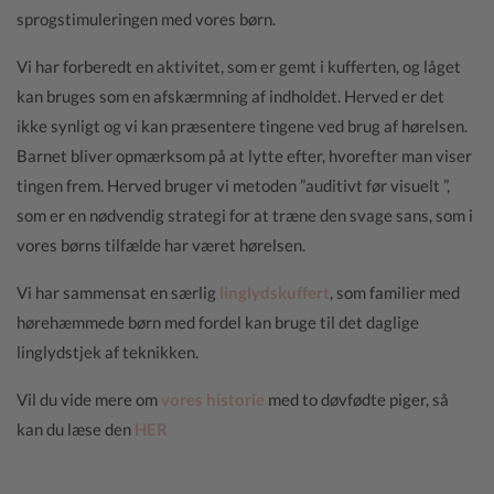
sprogstimuleringen med vores børn.
Vi har forberedt en aktivitet, som er gemt i kufferten, og låget
kan bruges som en afskærmning af indholdet. Herved er det
ikke synligt og vi kan præsentere tingene ved brug af hørelsen.
Barnet bliver opmærksom på at lytte efter, hvorefter man viser
tingen frem. Herved bruger vi metoden ”auditivt før visuelt ”,
som er en nødvendig strategi for at træne den svage sans, som i
vores børns tilfælde har været hørelsen.
Vi har sammensat en særlig
linglydskuffert
, som familier med
hørehæmmede børn med fordel kan bruge til det daglige
linglydstjek af teknikken.
Vil du vide mere om
vores historie
med to døvfødte piger, så
kan du læse den
HER