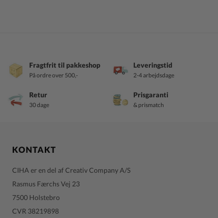
Fragtfrit til pakkeshop
Leveringstid
På ordre over 500,-
2-4 arbejdsdage
Retur
Prisgaranti
30 dage
& prismatch
KONTAKT
CIHA er en del af Creativ Company A/S
Rasmus Færchs Vej 23
7500 Holstebro
CVR 38219898