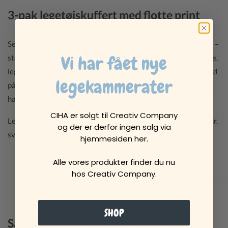
3-pak legetøjskuffert med flotte print
Se de flotte kuffertsæt med 3 kufferter i forskellige størrelser –
Vi har fået nye
stor, mellem og lille. De fungerer perfekt til barnets små skatte,
legetøj eller hemmeligheder eller. Når der skal pakkes ting med
legekammerater
på tur til mormor eller bedstefar. Og så pynter kufferterne at
have stående fremme på børneværelset.
CIHA er solgt til Creativ Company
Legekufferterne i sæt kommer i smukke prints som fx blomster,
og der er derfor ingen salg via
svampe, svaner eller rummet.
hjemmesiden her.
Alle vores produkter finder du nu
hos Creativ Company.
SHOP
Sammensæt din egen sprogkuffert