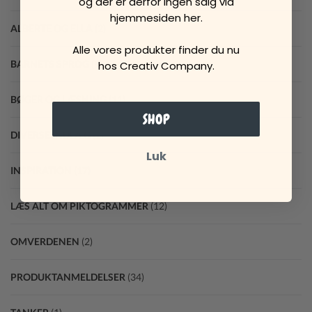
og der er derfor ingen salg via
hjemmesiden her.
ALBERTE OG ELLA
(2)
Alle vores produkter finder du nu
BARNETS SPROG
(9)
hos Creativ Company.
BØGER OG LÆSNING
(11)
SHOP
DIVERSE INDLÆG
(2)
Luk
INSPIRATION
(17)
LÆS ALT OM PIKTOGRAMMER
(12)
OMVERDENEN
(2)
PRODUKTANMELDELSER
(34)