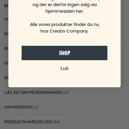
og der er derfor ingen salg via
EMNER PÅ BLOGGEN
hjemmesiden her.
ALBERTE OG ELLA
(2)
Alle vores produkter finder du nu
hos Creativ Company.
BARNETS SPROG
(9)
BØGER OG LÆSNING
(11)
SHOP
DIVERSE INDLÆG
(2)
Luk
INSPIRATION
(17)
LÆS ALT OM PIKTOGRAMMER
(12)
OMVERDENEN
(2)
PRODUKTANMELDELSER
(34)