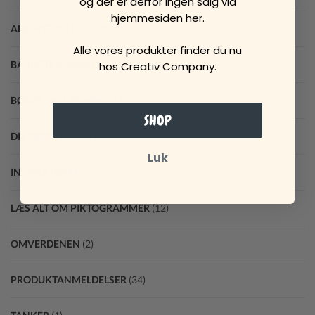
og der er derfor ingen salg via
hjemmesiden her.
ALBERTE OG ELLA
(2)
Alle vores produkter finder du nu
BARNETS SPROG
(9)
hos Creativ Company.
BØGER OG LÆSNING
(11)
SHOP
DIVERSE INDLÆG
(2)
Luk
INSPIRATION
(17)
LÆS ALT OM PIKTOGRAMMER
(12)
OMVERDENEN
(2)
PRODUKTANMELDELSER
(34)