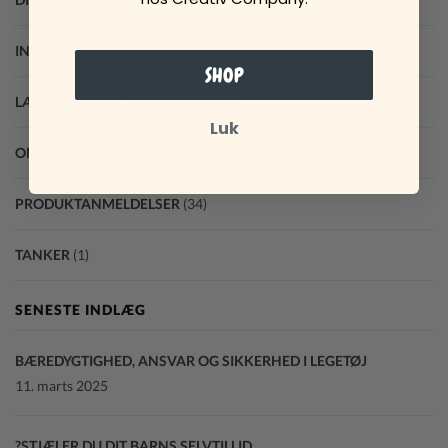
INSPIRATION
(17)
SHOP
LÆS ALT OM PIKTOGRAMMER
(12)
Luk
OMVERDENEN
(2)
PRODUKTANMELDELSER
(34)
TANKER
(1)
SENESTE INDLÆG
BÆREDYGTIGHED, ANSVAR OG SIKKERHED I LEGETØJ
11. marts 2025
STJÆLER DU DIT BARNS SELVTILLID?