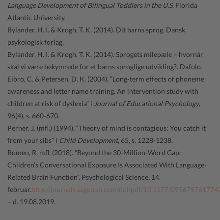
Language Development of Bilingual Toddlers in the U.S
. Florida
Atlantic University.
Bylander, H. I. & Krogh, T. K. (2014). Dit barns sprog. Dansk
psykologisk forlag.
Bylander, H. I. & Krogh, T. K. (2014). Sprogets milepæle – hvornår
skal vi være bekymrede for et barns sproglige udvikling?. Dafolo.
Elbro, C. & Petersen, D. K. (2004). “Long-term effects of phoneme
awareness and letter name training. An intervention study with
children at risk of dyslexia” i
Journal of Educational Psychology
,
96(4), s. 660-670.
Perner, J. (mfl.) (1994). “Theory of mind is contagious: You catch it
from your sibs” i
Child Development
, 65, s. 1228-1238.
Romeo, R. mfl. (2018). ”Beyond the 30-Million-Word Gap:
Children’s Conversational Exposure Is Associated With Language-
Related Brain Function”. Psychological Science, 14.
februar.
http://journals.sagepub.com/doi/pdf/10.1177/09567976177
– d. 19.08.2019.