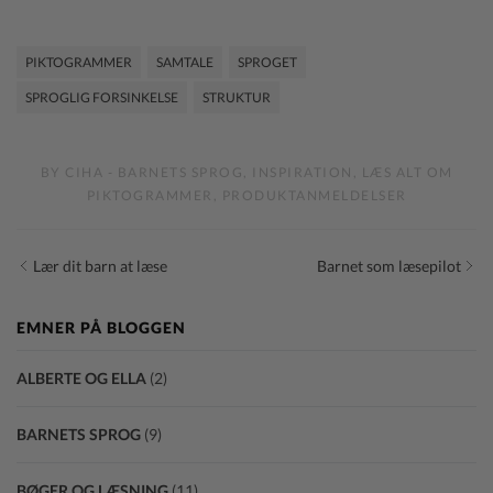
PIKTOGRAMMER
SAMTALE
SPROGET
SPROGLIG FORSINKELSE
STRUKTUR
BY
CIHA
-
BARNETS SPROG
,
INSPIRATION
,
LÆS ALT OM
PIKTOGRAMMER
,
PRODUKTANMELDELSER
Indlægsnavigation
Prev
Next
Lær dit barn at læse
Barnet som læsepilot
post
Post
EMNER PÅ BLOGGEN
ALBERTE OG ELLA
(2)
BARNETS SPROG
(9)
BØGER OG LÆSNING
(11)