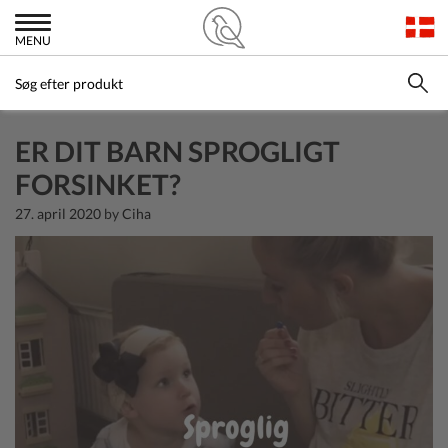
MENU
ER DIT BARN SPROGLIGT
FORSINKET?
27. april 2020
by
Ciha