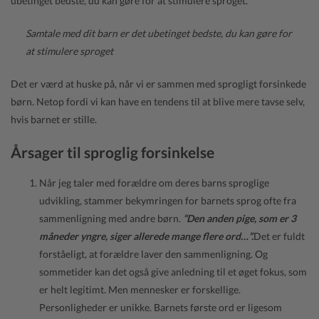
ubetinget bedste, du kan gøre for at stimulere sproget.
Samtale med dit barn er det ubetinget bedste, du kan gøre for
at stimulere sproget
Det er værd at huske på, når vi er sammen med sprogligt forsinkede
børn. Netop fordi vi kan have en tendens til at blive mere tavse selv,
hvis barnet er stille.
Årsager til sproglig forsinkelse
Når jeg taler med forældre om deres barns sproglige
udvikling, stammer bekymringen for barnets sprog ofte fra
sammenligning med andre børn.
“Den anden pige, som er 3
måneder yngre, siger allerede mange flere ord…”.
Det er fuldt
forståeligt, at forældre laver den sammenligning. Og
sommetider kan det også give anledning til et øget fokus, som
er helt legitimt. Men mennesker er forskellige.
Personligheder er unikke. Barnets første ord er ligesom