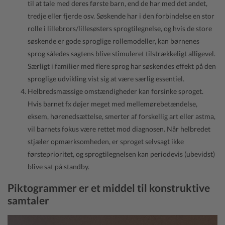
til at tale med deres første barn, end de har med det andet,
tredje eller fjerde osv. Søskende har i den forbindelse en stor
rolle i lillebrors/lillesøsters sprogtilegnelse, og hvis de store
søskende er gode sproglige rollemodeller, kan børnenes
sprog således sagtens blive stimuleret tilstrækkeligt alligevel.
Særligt i familier med flere sprog har søskendes effekt på den
sproglige udvikling vist sig at være særlig essentiel.
Helbredsmæssige omstændigheder kan forsinke sproget.
Hvis barnet fx døjer meget med mellemørebetændelse,
eksem, hørenedsættelse, smerter af forskellig art eller astma,
vil barnets fokus være rettet mod diagnosen. Når helbredet
stjæler opmærksomheden, er sproget selvsagt ikke
førsteprioritet, og sprogtilegnelsen kan periodevis (ubevidst)
blive sat på standby.
Piktogrammer er et middel til konstruktive
samtaler