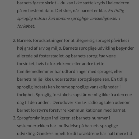
barnets første skridt – du kan ikke sætte kryds i kalenderen
på en bestemt dato. Det sker, når barnet er klar.
En tidlig
sproglig indsats kan komme sproglige vanskeligheder i
forkøbet.
Barnets forudsætninger for at tilegne sig sproget påvirkes i
høj grad af arv og miljø. Barnets sproglige udvikling begynder
allerede på fosterstadiet, og barnets sprog
kan
være
forsinket, hvis fx forældrene eller andre tætte
familiemedlemmer har udfordringer med sproget, eller
barnets miljø ikke understøtter sprogtilegnelsen. En tidlig
sproglig indsats kan komme sproglige vanskeligheder i
forkøbet. Sproglig forsinkelse opstår nemlig ikke fra den ene
dag til den anden. Derudover kan tv, radio og talen udenom
barnet forstyrre forstyrre kommunikationen med barnet.
Sprogforskningen indikerer, at barnets nummer i
søskenderækken har indflydelse på barnets sproglige
udvikling. Ganske simpelt fordi forældrene har haft mere tid